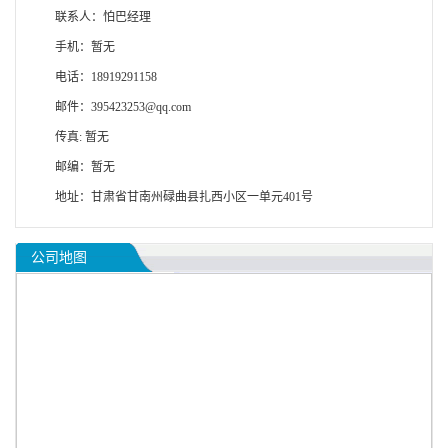
联系人：怕巴经理
手机：暂无
电话：18919291158
邮件：395423253@qq.com
传真: 暂无
邮编：暂无
地址：甘肃省甘南州碌曲县扎西小区一单元401号
公司地图