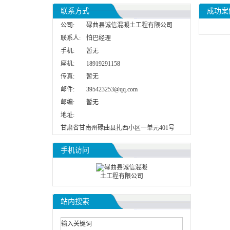
联系方式
成功案
公司:
碌曲县诚信混凝土工程有限公司
联系人:
怕巴经理
手机:
暂无
座机:
18919291158
传真:
暂无
邮件:
395423253@qq.com
邮编:
暂无
地址:
甘肃省甘南州碌曲县扎西小区一单元401号
手机访问
站内搜索