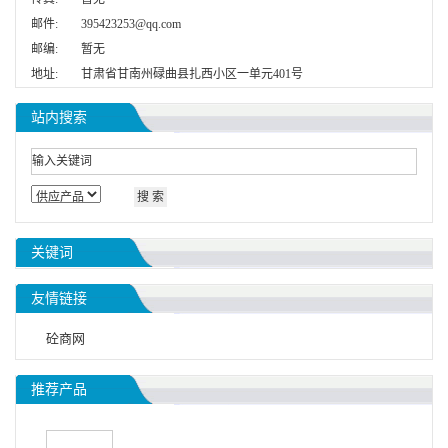
邮件:
395423253@qq.com
邮编:
暂无
地址:
甘肃省甘南州碌曲县扎西小区一单元401号
站内搜索
关键词
友情链接
砼商网
推荐产品